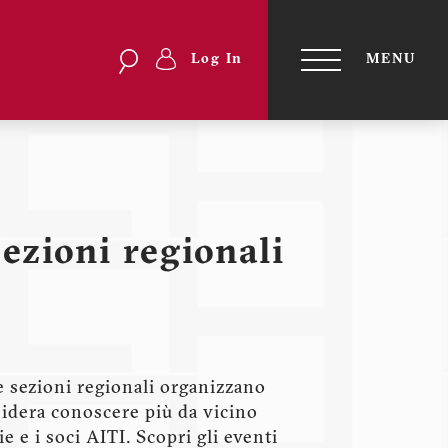
Search
Search
Log In
MENU
Menu
TOGGLE
NAVIGATI
profilo
utente
sezioni regionali
e sezioni regionali organizzano
esidera conoscere più da vicino
e e i soci AITI. Scopri gli eventi