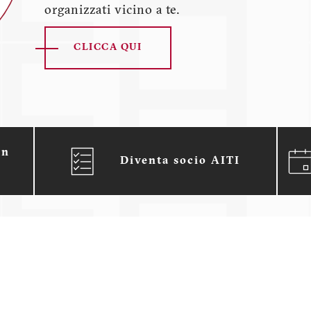
organizzati vicino a te.
CLICCA QUI
un
Diventa socio AITI