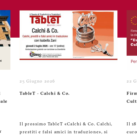
25 Giugno 2026
22 G
l
TableT - Calchi & Co.
Firm
sale
Cult
Il prossimo TableT «Calchi & Co. Calchi,
Il 1
r
prestiti e falsi amici in traduzione», si
euro