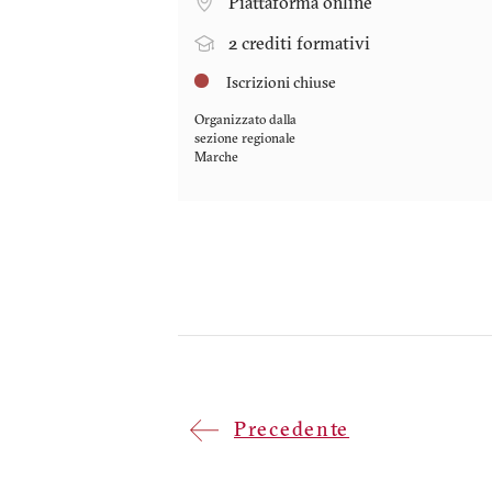
Piattaforma online
2 crediti formativi
Iscrizioni chiuse
Organizzato dalla
sezione regionale
Marche
Paginazione
Pagina
Precedente
precedente