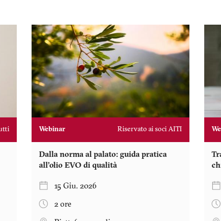
utti
Webinar
Riservato ai soci AITI
We
Dalla norma al palato: guida pratica
Tr
all'olio EVO di qualità
ch
15 Giu. 2026
2 ore