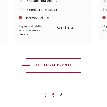
Piattaforma online
2 crediti formativi
Iscrizioni chiuse
Organizzato dalla
Org
Gratuito
sezione regionale
sez
Toscana
TUTTI GLI EVENTI
Pagina
1
Pagina
2
Pagina
3
attuale