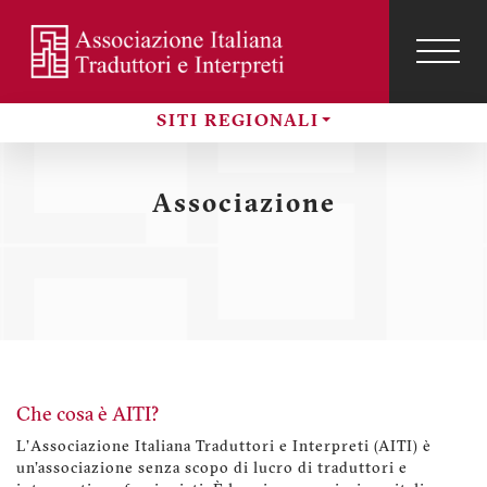
Salta
al
contenuto
TOG
NAVI
Menu
principale
profilo
SITI REGIONALI
utente
Sezioni
Associazione
Che cosa è AITI?
L'Associazione Italiana Traduttori e Interpreti (AITI) è
un'associazione senza scopo di lucro di traduttori e