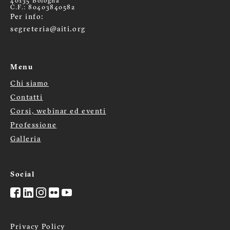
40135 Bologna
C.F.: 80403840582
Per info:
segreteria@aiti.org
Menu
Chi siamo
Menù
Contatti
footer
Corsi, webinar ed eventi
Professione
Galleria
Social
Privacy Policy