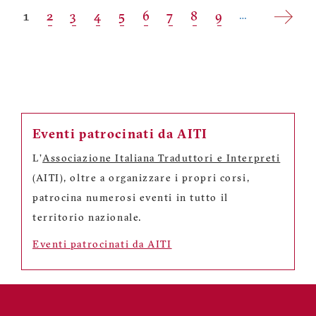
Paginazione
Pagina
1
Pagina
2
Pagina
3
Pagina
4
Pagina
5
Pagina
6
Pagina
7
Pagina
8
Pagina
9
…
attuale
Eventi patrocinati da AITI
L'
Associazione Italiana Traduttori e Interpreti
(AITI), oltre a organizzare i propri corsi,
patrocina numerosi eventi in tutto il
territorio nazionale.
Eventi patrocinati da AITI