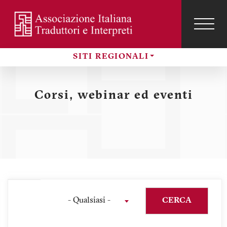
Salta
al
contenuto
TOG
NAVI
Menu
principale
SITI REGIONALI
profilo
Sezioni
utente
Corsi, webinar ed eventi
- Qualsiasi -
CERCA