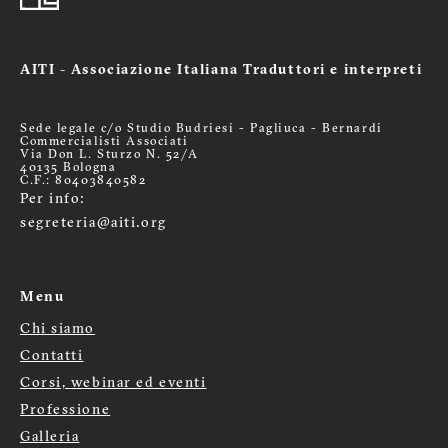
AITI - Associazione Italiana Traduttori e interpreti
Sede legale c/o Studio Budriesi - Pagliuca - Bernardi
Commercialisti Associati
Via Don L. Sturzo N. 52/A
40135 Bologna
C.F.: 80403840582
Per info:
segreteria@aiti.org
Menu
Chi siamo
Menù
Contatti
Corsi, webinar ed eventi
footer
Professione
Galleria