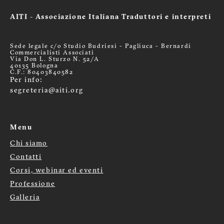
AITI - Associazione Italiana Traduttori e interpreti
Sede legale c/o Studio Budriesi - Pagliuca - Bernardi
Commercialisti Associati
Via Don L. Sturzo N. 52/A
40135 Bologna
C.F.: 80403840582
Per info:
segreteria@aiti.org
Menu
Chi siamo
Menù
Contatti
Corsi, webinar ed eventi
footer
Professione
Galleria