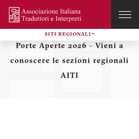
Salta
al
contenuto
TOG
NAVI
Menu
principale
SITI REGIONALI
profilo
Sezioni
Porte Aperte 2026 - Vieni a
utente
conoscere le sezioni regionali
AITI