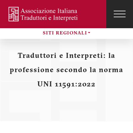
Salta
al
contenuto
TOG
NAVI
Menu
principale
profilo
SITI REGIONALI
utente
Sezioni
Traduttori e Interpreti: la
professione secondo la norma
UNI 11591:2022