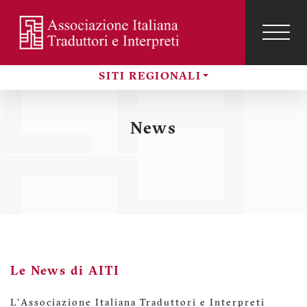
Salta
al
contenuto
TOG
NAVI
Menu
principale
SITI REGIONALI
profilo
Sezioni
utente
News
Le News di AITI
L'Associazione Italiana Traduttori e Interpreti