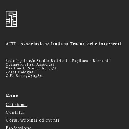
AITI - Associazione Italiana Traduttori e interpreti
Sede legale c/o Studio Budriesi - Pagliuca - Bernardi
Commercialisti Associati
Via Don L. Sturzo N. 52/A
40135 Bologna
C.F.: 80403840582
Menu
Chi siamo
Menù
Contatti
Corsi, webinar ed eventi
footer
Professione