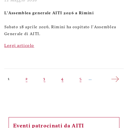
12 Maggio 2026
L'Assemblea generale AITI 2026 a Rimini
Sabato 18 aprile 2026, Rimini ha ospitato l'Assemblea
Generale di AITI.
Leggi articolo
Paginazione
Pagina
1
Pagina
2
Pagina
3
Pagina
4
Pagina
5
…
attuale
Eventi patrocinati da AITI