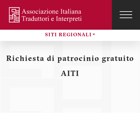
Salta
al
contenuto
TOG
NAVI
Menu
principale
SITI REGIONALI
profilo
Sezioni
utente
Richiesta di patrocinio gratuito
AITI