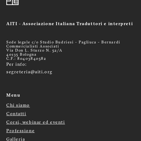
AITI - Associazione Italiana Traduttori e interpreti
Sede legale c/o Studio Budriesi - Pagliuca - Bernardi
Commercialisti Associati
Via Don L. Sturzo N. 52/A
40135 Bologna
C.F.: 80403840582
Per info:
segreteria@aiti.org
Menu
Chi siamo
Menù
Contatti
Corsi, webinar ed eventi
footer
Professione
Galleria