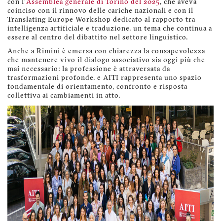
con l'
Assemblea generale di Torino del 2025
, che aveva
coinciso con il rinnovo delle cariche nazionali e con il
Translating Europe Workshop dedicato al rapporto tra
intelligenza artificiale e traduzione, un tema che continua a
essere al centro del dibattito nel settore linguistico.
Anche a Rimini è emersa con chiarezza la consapevolezza
che mantenere vivo il dialogo associativo sia oggi più che
mai necessario: la professione è attraversata da
trasformazioni profonde, e AITI rappresenta uno spazio
fondamentale di orientamento, confronto e risposta
collettiva ai cambiamenti in atto.