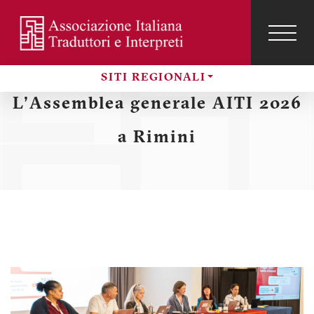
Salta
al
contenuto
TOG
NAVI
Menu
principale
SITI REGIONALI
profilo
Sezioni
L'Assemblea generale AITI 2026
utente
a Rimini