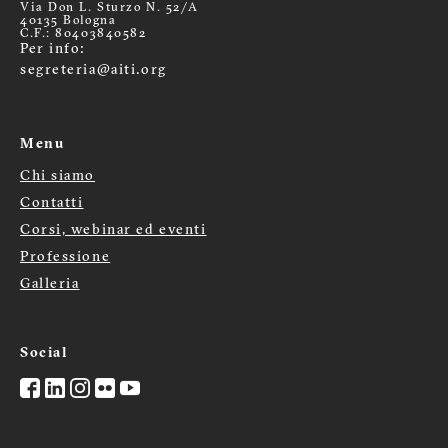
Via Don L. Sturzo N. 52/A
40135 Bologna
C.F.: 80403840582
Per info:
segreteria@aiti.org
Menu
Chi siamo
Menù
Contatti
Corsi, webinar ed eventi
footer
Professione
Galleria
Social