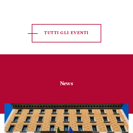
attuale
successiva
TUTTI GLI EVENTI
News