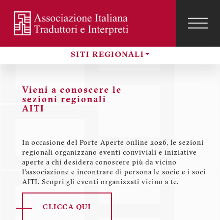
Salta
al
contenuto
TOG
NAVI
Menu
principale
profilo
SITI REGIONALI
utente
Sezioni
Vieni a conoscere le
sezioni regionali
AITI
o
In occasione del Porte Aperte online 2026, le sezioni
regionali organizzano eventi conviviali e iniziative
aperte a chi desidera conoscere più da vicino
a:
l’associazione e incontrare di persona le socie e i soci
i.
AITI. Scopri gli eventi organizzati vicino a te.
CLICCA QUI