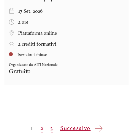
17 Set. 2026
2 ore
Piattaforma online
2 crediti formativi
Iscrizioni chiuse
Organizzato da AITI Nazionale
Gratuito
Paginazione
Pagina
1
Pagina
2
Pagina
3
Pagina
Successivo