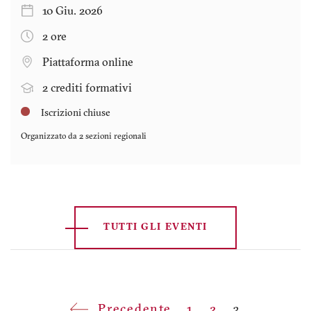
10 Giu. 2026
2 ore
Piattaforma online
2 crediti formativi
Iscrizioni chiuse
Organizzato da 2 sezioni regionali
TUTTI GLI EVENTI
Paginazione
Pagina
Precedente
Pagina
1
Pagina
2
Pagina
3