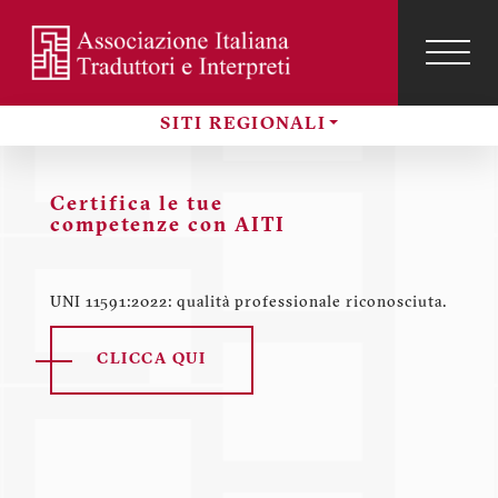
Salta
al
contenuto
TOG
NAVI
Menu
principale
profilo
SITI REGIONALI
utente
Sezioni
Certifica le tue
competenze con AITI
o
UNI 11591:2022: qualità professionale riconosciuta.
CLICCA QUI
a:
i.