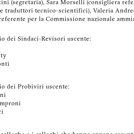
ini (segretaria), Sara Morselli (consigliera ref
traduttori tecnico-scientifici), Valeria Andr
 referente per la Commissione nazionale ammi
gio dei Sindaci-Revisori uscente:
tty
onti
io dei Probiviri uscente:
ini
emproni
ci