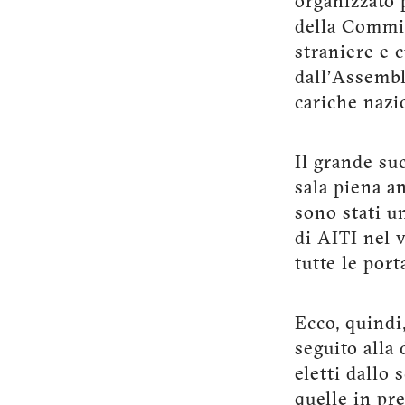
organizzato 
della Commis
straniere e 
dall’Assembl
cariche nazi
Il grande su
sala piena an
sono stati u
di AITI nel v
tutte le port
Ecco, quindi
seguito alla 
eletti dallo 
quelle in pr