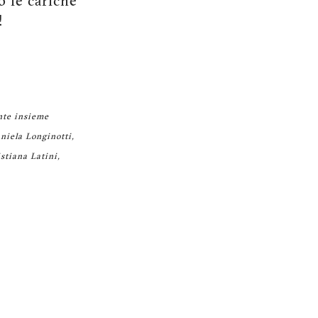
o le cariche
!
ente insieme
niela Longinotti,
stiana Latini,