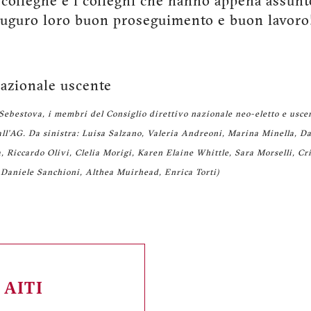
 colleghe e i colleghi che hanno appena assunt
auguro loro buon proseguimento e buon lavoro
azionale uscente
a Sebestova, i membri del Consiglio direttivo nazionale neo-eletto e usc
all’AG. Da sinistra: Luisa Salzano, Valeria Andreoni, Marina Minella, Da
a, Riccardo Olivi, Clelia Morigi, Karen Elaine Whittle, Sara Morselli, Cri
 Daniele Sanchioni, Althea Muirhead, Enrica Torti)
a AITI