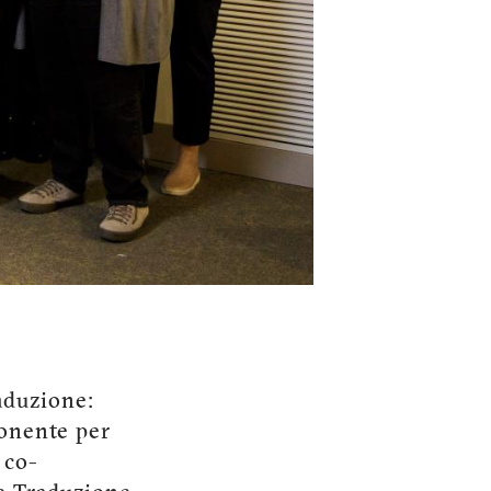
aduzione:
ponente per
 co-