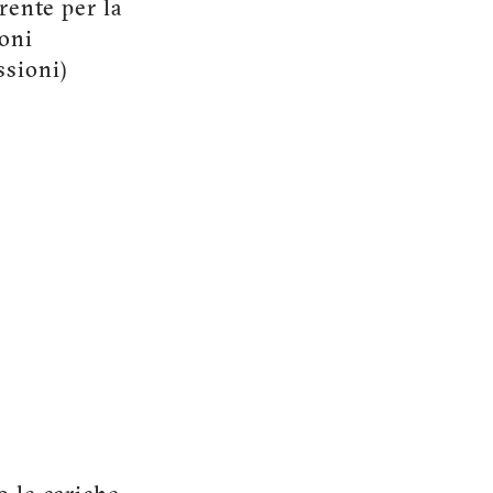
erente per la
eoni
ssioni)