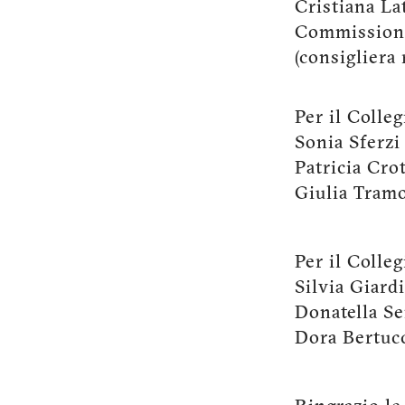
Cristiana Lat
Commissione 
(consigliera
Per il Colle
Sonia Sferzi
Patricia Cro
Giulia Tram
Per il Colleg
Silvia Giard
Donatella S
Dora Bertuc