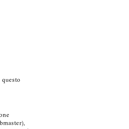
e questo
ione
bmaster),