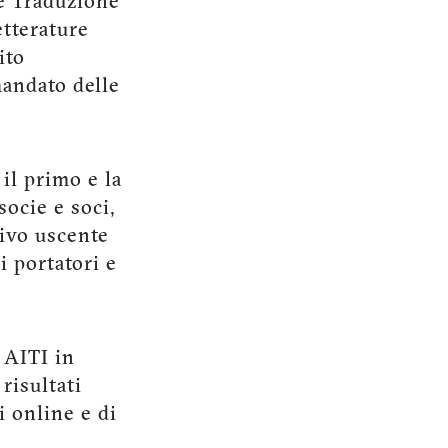
le Traduzione
etterature
ito
mandato delle
il primo e la
socie e soci,
tivo uscente
i portatori e
 AITI in
risultati
i online e di