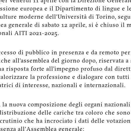
per venerdì 11 aprile con la Direzione Genera
sione europea e il Dipartimento di lingue e l
culture moderne dell’Università di Torino, segu
ea generale di sabato 12 aprile, si è chiuso il 
onali AITI 2021-2025.
ccesso di pubblico in presenza e da remoto per 
che all’assemblea del giorno dopo, riservata a 
na risposta forte all’impegno profuso dal diret
alorizzare la professione e dialogare con tutti 
atrici di interesse, nazionali e internazionali.
, la nuova composizione degli organi nazionali
distribuzione delle cariche tra coloro che sono 
scrutinio che ha incrociato i dati delle votazion
esenza all’Assemblea generale: