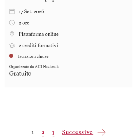
17 Set. 2026
2 ore
Piattaforma online
2 crediti formativi
Iscrizioni chiuse
Organizzato da AITI Nazionale
Gratuito
Paginazione
Pagina
1
Pagina
2
Pagina
3
Pagina
Successivo