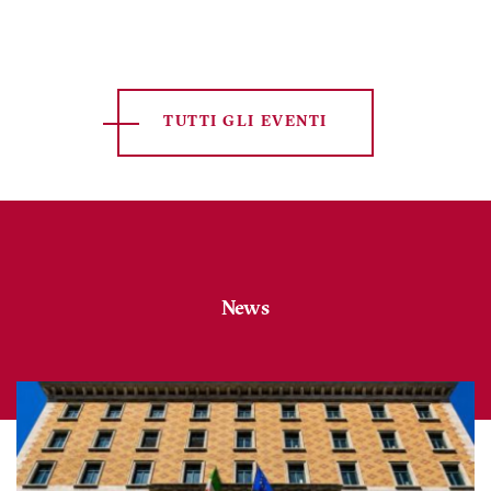
attuale
successiva
TUTTI GLI EVENTI
News