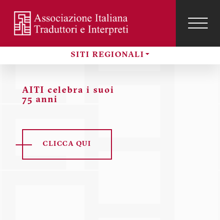
Salta
al
contenuto
TOG
NAVI
Menu
principale
profilo
SITI REGIONALI
utente
Sezioni
AITI celebra i suoi
75 anni
CLICCA QUI