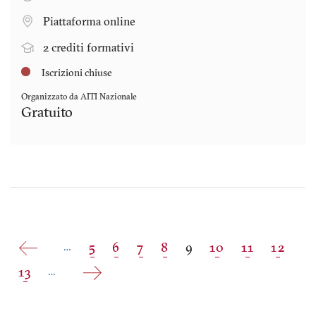
Piattaforma online
2 crediti formativi
Iscrizioni chiuse
Organizzato da AITI Nazionale
Gratuito
Paginazione
Pagina
5
Pagina
6
Pagina
7
Pagina
8
Pagina
9
Pagina
10
Pagina
11
Pagina
12
…
attuale
Pagina
13
…