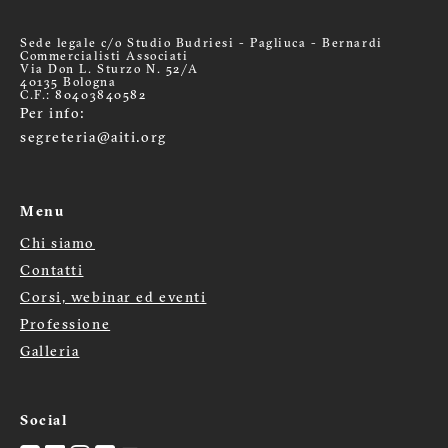
Sede legale c/o Studio Budriesi - Pagliuca - Bernardi
Commercialisti Associati
Via Don L. Sturzo N. 52/A
40135 Bologna
C.F.: 80403840582
Per info:
segreteria@aiti.org
Menu
Chi siamo
Menù
Contatti
Corsi, webinar ed eventi
footer
Professione
Galleria
Social