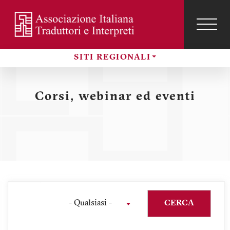
Salta
al
contenuto
TOG
NAVI
Menu
principale
SITI REGIONALI
profilo
Sezioni
utente
Corsi, webinar ed eventi
- Qualsiasi -
CERCA