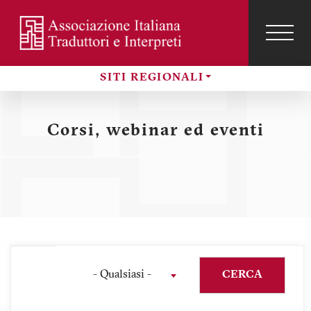
Salta
al
contenuto
TOG
NAVI
Menu
principale
SITI REGIONALI
profilo
Sezioni
utente
Corsi, webinar ed eventi
- Qualsiasi -
CERCA