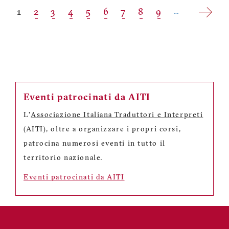
Paginazione
Pagina
1
Pagina
2
Pagina
3
Pagina
4
Pagina
5
Pagina
6
Pagina
7
Pagina
8
Pagina
9
…
attuale
Eventi patrocinati da AITI
L'
Associazione Italiana Traduttori e Interpreti
(AITI), oltre a organizzare i propri corsi,
patrocina numerosi eventi in tutto il
territorio nazionale.
Eventi patrocinati da AITI