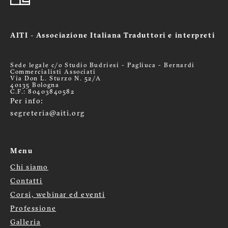
AITI - Associazione Italiana Traduttori e interpreti
Sede legale c/o Studio Budriesi - Pagliuca - Bernardi
Commercialisti Associati
Via Don L. Sturzo N. 52/A
40135 Bologna
C.F.: 80403840582
Per info:
segreteria@aiti.org
Menu
Chi siamo
Menù
Contatti
Corsi, webinar ed eventi
footer
Professione
Galleria