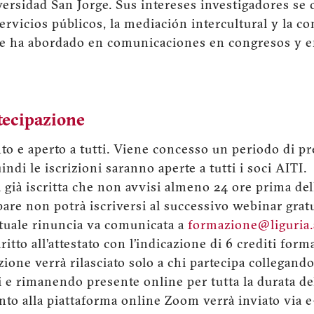
versidad San Jorge. Sus intereses investigadores se 
ervicios públicos, la mediación intercultural y la c
que ha abordado en comunicaciones en congresos y e
tecipazione
o e aperto a tutti. Viene concesso un periodo di pre
indi le iscrizioni saranno aperte a tutti i soci AITI.
a già iscritta che non avvisi almeno 24 ore prima del
pare non potrà iscriversi al successivo webinar grat
tuale rinuncia va comunicata a
formazione@liguria.a
itto all’attestato con l’indicazione di 6 crediti form
azione verrà rilasciato solo a chi partecipa collegando
i e rimanendo presente online per tutta la durata de
ento alla piattaforma online Zoom verrà inviato via 