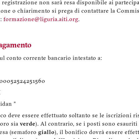
e registrazione non sarà resa disponibile ai partecipa
ione o chiarimento si prega di contattare la Comm
l:
formazione@liguria.aiti.org
.
pagamento
sul conto corrente bancario intestato a:
00052524251560
X
idan "
 deve essere effettuato soltanto se le iscrizioni r
foro sia
verde
). Al contrario, se i posti sono esauriti
ttesa (semaforo
giallo
), il bonifico dovrà essere effe