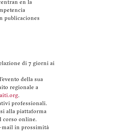
centran en la
ompetencia
n publicaciones
lazione di 7 giorni ai
l’evento della sua
uito regionale a
iti.org
.
ativi professionali.
si alla piattaforma
l corso online.
e-mail in prossimità