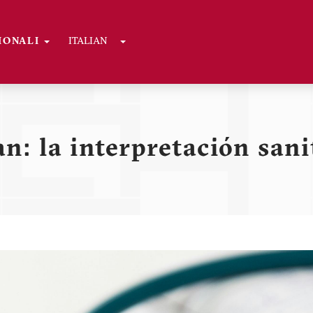
Toggle Dropdown
GIONALI
ITALIAN
ni
n: la interpretación san