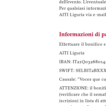
dell’evento. L’eventual
Per qualsiasi informaz
AITI Liguria via e-mai
Informazioni di 
Effettuare il bonifico 
AITI Liguria
IBAN: IT21Q03268014
SWIFT: SELBIT2BXX
Causale: "Voces que cu
ATTENZIONE: il bonifico
(verificare che il sema
iscrizioni in lista di a