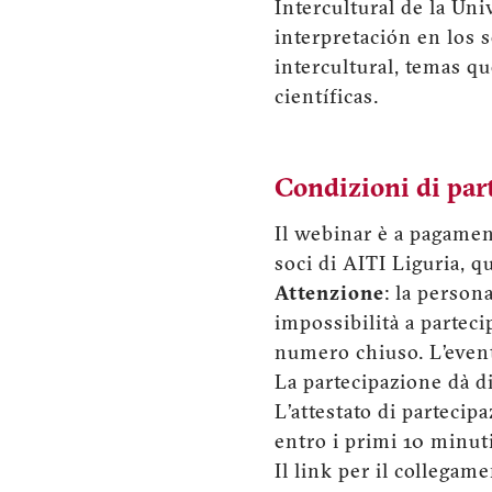
Intercultural de la Uni
interpretación en los s
intercultural, temas 
científicas.
Condizioni di par
Il webinar è a pagament
soci di AITI Liguria, qu
Attenzione
: la person
impossibilità a parteci
numero chiuso. L’even
La partecipazione dà dir
L’attestato di partecip
entro i primi 10 minut
Il link per il collegam