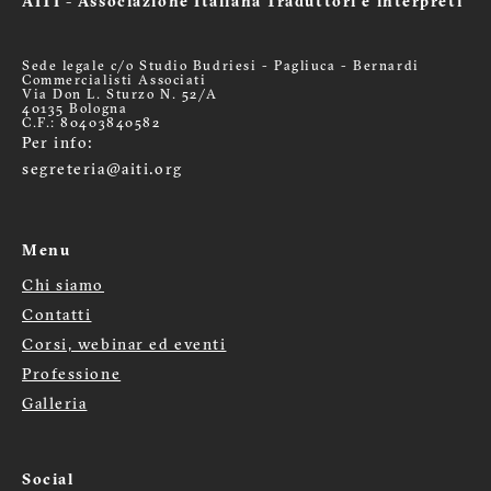
AITI - Associazione Italiana Traduttori e interpreti
Sede legale c/o Studio Budriesi - Pagliuca - Bernardi
Commercialisti Associati
Via Don L. Sturzo N. 52/A
40135 Bologna
C.F.: 80403840582
Per info:
segreteria@aiti.org
Menu
Chi siamo
Menù
Contatti
Corsi, webinar ed eventi
footer
Professione
Galleria
Social