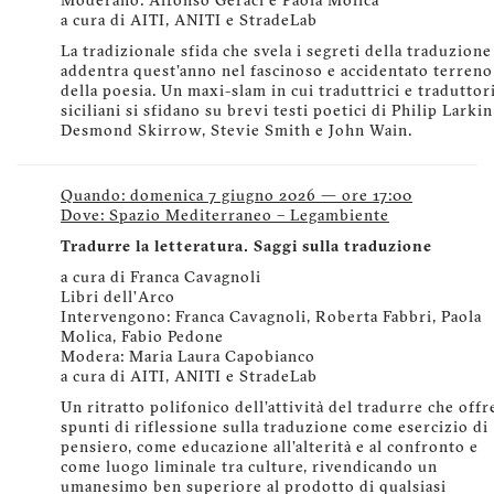
Moderano: Alfonso Geraci e Paola Molica
a cura di AITI, ANITI e StradeLab
La tradizionale sfida che svela i segreti della traduzione
addentra quest'anno nel fascinoso e accidentato terreno
della poesia. Un maxi-slam in cui traduttrici e traduttor
siciliani si sfidano su brevi testi poetici di Philip Larkin
Desmond Skirrow, Stevie Smith e John Wain.
Quando: domenica 7 giugno 2026 — ore 17:00
Dove: Spazio Mediterraneo – Legambiente
Tradurre la letteratura. Saggi sulla traduzione
a cura di Franca Cavagnoli
Libri dell’Arco
Intervengono: Franca Cavagnoli, Roberta Fabbri, Paola
Molica, Fabio Pedone
Modera: Maria Laura Capobianco
a cura di AITI, ANITI e StradeLab
Un ritratto polifonico dell'attività del tradurre che offr
spunti di riflessione sulla traduzione come esercizio di
pensiero, come educazione all'alterità e al confronto e
come luogo liminale tra culture, rivendicando un
umanesimo ben superiore al prodotto di qualsiasi