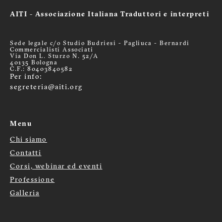
AITI - Associazione Italiana Traduttori e interpreti
Sede legale c/o Studio Budriesi - Pagliuca - Bernardi
Commercialisti Associati
Via Don L. Sturzo N. 52/A
40135 Bologna
C.F.: 80403840582
Per info:
segreteria@aiti.org
Menu
Chi siamo
Menù
Contatti
Corsi, webinar ed eventi
footer
Professione
Galleria