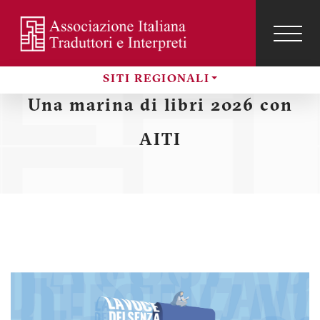
Salta
al
contenuto
TOG
NAVI
Menu
principale
SITI REGIONALI
profilo
Sezioni
Una marina di libri 2026 con
utente
AITI