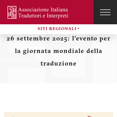
Salta
al
contenuto
TOG
NAVI
Menu
principale
SITI REGIONALI
profilo
Sezioni
26 settembre 2025: l'evento per
utente
la giornata mondiale della
traduzione