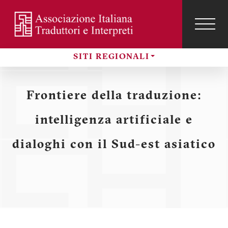
Salta
al
contenuto
TOG
NAVI
Menu
principale
SITI REGIONALI
profilo
Sezioni
utente
Frontiere della traduzione:
intelligenza artificiale e
dialoghi con il Sud-est asiatico