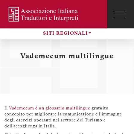
Salta
al
contenuto
TOG
NAVI
Menu
principale
profilo
SITI REGIONALI
utente
Sezioni
Vademecum multilingue
Il
Vademecum è un glossario multilingue
gratuito
concepito per migliorare la comunicazione e l’immagine
degli esercizi operanti nel settore del Turismo e
dell’accoglienza in Italia.