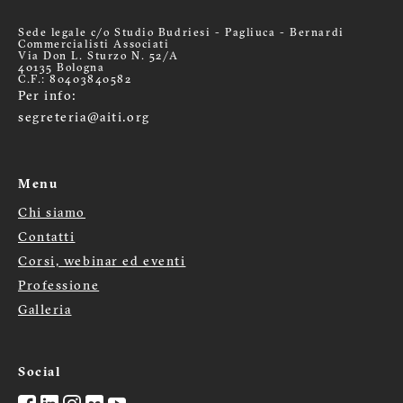
Sede legale c/o Studio Budriesi - Pagliuca - Bernardi
Commercialisti Associati
Via Don L. Sturzo N. 52/A
40135 Bologna
C.F.: 80403840582
Per info:
segreteria@aiti.org
Menu
Chi siamo
Menù
Contatti
Corsi, webinar ed eventi
footer
Professione
Galleria
Social