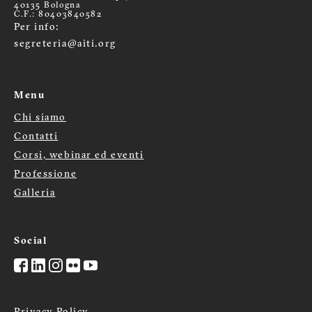
40135 Bologna
C.F.: 80403840582
Per info:
segreteria@aiti.org
Menu
Chi siamo
Menù
Contatti
Corsi, webinar ed eventi
footer
Professione
Galleria
Social