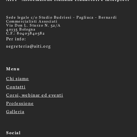
Sede legale c/o Studio Budriesi - Pagliuca - Bernardi
Commercialisti Associati
Via Don L. Sturzo N. 52/A
40135 Bologna
C.F.: 80403840582
Per info:
segreteria@aiti.org
Menu
Chi siamo
Menù
Contatti
Corsi, webinar ed eventi
footer
Professione
Galleria
Social