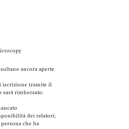
icrocopy
risultano ancora aperte
 iscrizione tramite il
to sarà rimborsato.
mancato
nibilità dei relatori;
la persona che ha