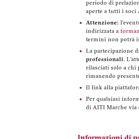
periodo di prelazion
aperte a tutti i soci
Attenzione:
l'event
indirizzata a
formaz
termini non potrà i
La partecipazione dà 
professionali
. L’at
rilasciati solo a ch
rimanendo presente 
Il link alla piattaf
Per qualsiasi infor
di AITI Marche via
Informazioni di 