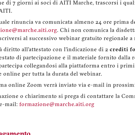
e di 7 giorni ai soci di AITI Marche, trascorsi i qual
 AITI.
uale rinuncia va comunicata almeno 24 ore prima de
ione@marche.aiti.org
. Chi non comunica la disdetta
scriversi al successivo webinar gratuito regionale 
diritto all’attestato con l’indicazione di 2
crediti f
testato di partecipazione e il materiale fornito dalla 
i partecipa collegandosi alla piattaforma entro i prim
online per tutta la durata del webinar.
orma online Zoom verrà inviato via e-mail in prossimi
mazione o chiarimento si prega di contattare la C
 e-mail:
formazione@marche.aiti.org
pagamento