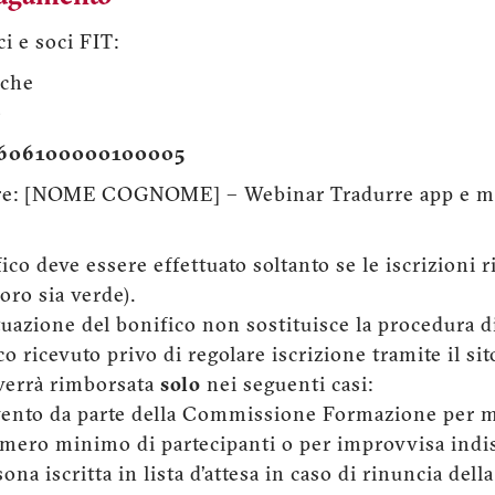
i e soci FIT:
rche
o
9606100000100005
icare: [NOME COGNOME] – Webinar Tradurre app e m
ifico deve essere effettuato soltanto se le iscrizioni 
oro sia verde).
uazione del bonifico non sostituisce la procedura di
co ricevuto privo di regolare iscrizione tramite il si
 verrà rimborsata
solo
nei seguenti casi:
evento da parte della Commissione Formazione per 
ero minimo di partecipanti o per improvvisa indispo
ona iscritta in lista d’attesa in caso di rinuncia del