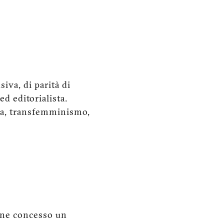
iva, di parità di
d editorialista.
tica, transfemminismo,
iene concesso un