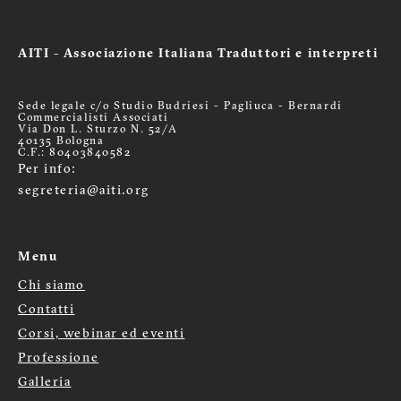
AITI - Associazione Italiana Traduttori e interpreti
Sede legale c/o Studio Budriesi - Pagliuca - Bernardi
Commercialisti Associati
Via Don L. Sturzo N. 52/A
40135 Bologna
C.F.: 80403840582
Per info:
segreteria@aiti.org
Menu
Chi siamo
Menù
Contatti
Corsi, webinar ed eventi
footer
Professione
Galleria