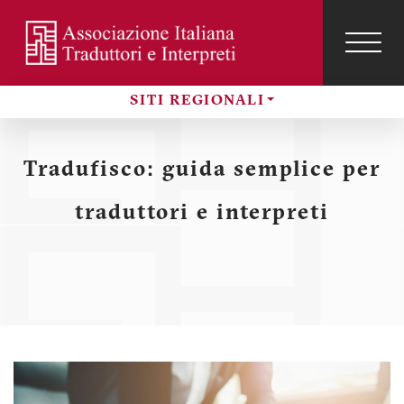
Salta
al
contenuto
TOG
NAVI
Menu
principale
SITI REGIONALI
profilo
Sezioni
utente
Tradufisco: guida semplice per
traduttori e interpreti