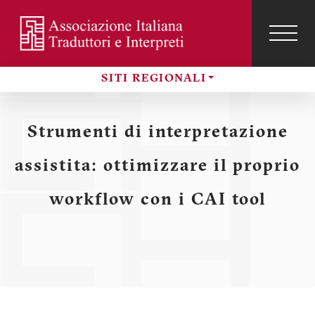
Salta
al
contenuto
TOG
NAVI
Menu
principale
SITI REGIONALI
profilo
Sezioni
utente
Strumenti di interpretazione
assistita: ottimizzare il proprio
workflow con i CAI tool