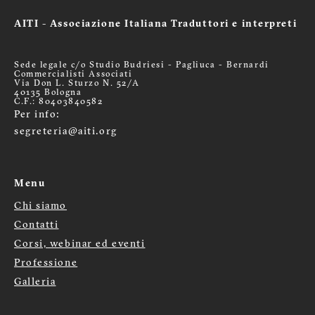
AITI - Associazione Italiana Traduttori e interpreti
Sede legale c/o Studio Budriesi - Pagliuca - Bernardi
Commercialisti Associati
Via Don L. Sturzo N. 52/A
40135 Bologna
C.F.: 80403840582
Per info:
segreteria@aiti.org
Menu
Chi siamo
Menù
Contatti
Corsi, webinar ed eventi
footer
Professione
Galleria