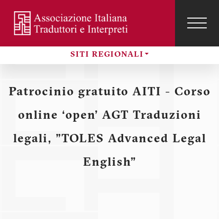
Salta
al
contenuto
TOG
NAVI
Menu
principale
SITI REGIONALI
profilo
Sezioni
utente
Patrocinio gratuito AITI - Corso
online ‘open’ AGT Traduzioni
legali, "TOLES Advanced Legal
English"