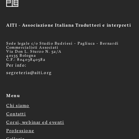
AITI - Associazione Italiana Traduttori e interpreti
Sede legale c/o Studio Budriesi - Pagliuca - Bernardi
Commercialisti Associati
Via Don L. Sturzo N. 52/A
40135 Bologna
C.F.: 80403840582
Per info:
segreteria@aiti.org
Menu
Chi siamo
Menù
Contatti
Corsi, webinar ed eventi
footer
Professione