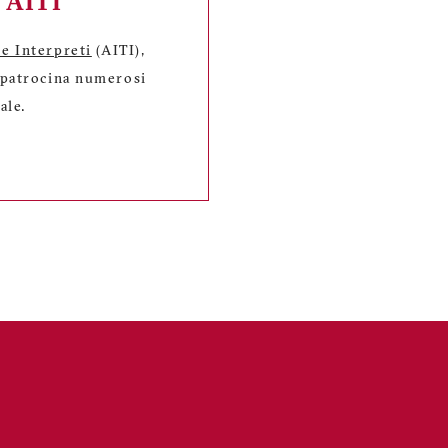
a AITI
 e Interpreti
(AITI),
, patrocina numerosi
ale.