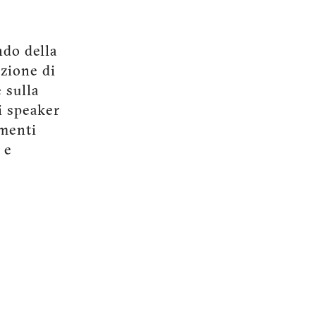
ndo della
izione di
e sulla
li speaker
umenti
 e