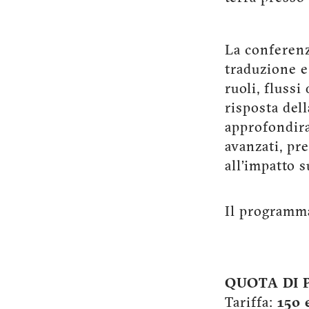
La conferenz
traduzione e
ruoli, flussi
risposta dell
approfondira
avanzati, pr
all’impatto s
Il programma
QUOTA DI 
Tariffa:
150 