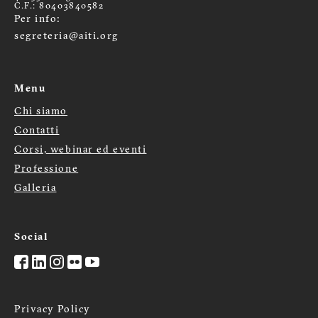
C.F.: 80403840582
Per info:
segreteria@aiti.org
Menu
Chi siamo
Menù
Contatti
Corsi, webinar ed eventi
footer
Professione
Galleria
Social
Privacy Policy