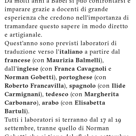
Da molti anni a Babel si può confrontarsi e
imparare grazie a docenti di grande
esperienza che credono nell’importanza di
tramandare questo sapere in modo diretto
e artigianale.
Quest’anno sono previsti laboratori di
traduzione verso l’
italiano
a partire dal
francese
(con
Maurizia Balmelli
),
dall’
inglese
(con
Franca Cavagnoli
e
Norman Gobetti
),
portoghese
(con
Roberto Francavilla
),
spagnolo
(con
Ilide
Carmignani
),
tedesco
(con
Margherita
Carbonaro
),
arabo
(con
Elisabetta
Bartuli
).
Tutti i laboratori si terranno dal 17 al 19
settembre, tranne quello di Norman