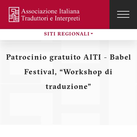
Salta
al
contenuto
TOG
NAVI
Menu
principale
SITI REGIONALI
profilo
Sezioni
utente
Patrocinio gratuito AITI - Babel
Festival, “Workshop di
traduzione”