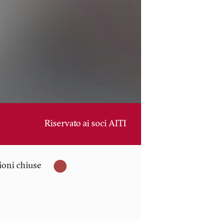
Riservato ai soci AITI
zioni chiuse