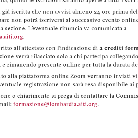
ia, quindi le iscrizioni saranno aperte a tutti i soci
a già iscritta che non avvisi almeno 24 ore prima del
pare non potrà iscriversi al successivo evento onli
la sezione. L’eventuale rinuncia va comunicata a
aiti.org
.
itto all'attestato con l’indicazione di
2 crediti for
azione verrà rilasciato solo a chi partecipa collegand
i e rimanendo presente online per tutta la durata de
nto alla piattaforma online Zoom verranno inviati vi
entuale registrazione non sarà resa disponibile ai p
ione o chiarimento si prega di contattare la Comm
mail:
formazione@lombardia.aiti.org
.