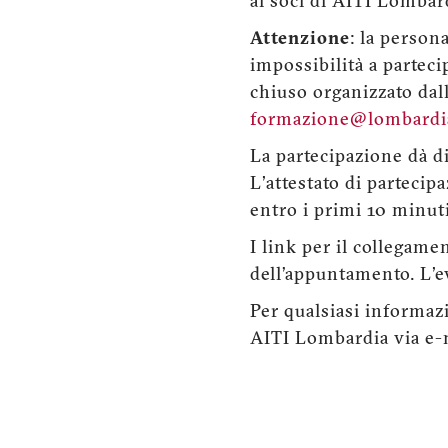
ai soci di AITI Lombard
Attenzione
: la person
impossibilità a parteci
chiuso organizzato dal
formazione@lombardia.
La partecipazione dà dir
L'attestato di partecip
entro i primi 10 minut
I link per il collegame
dell’appuntamento. L'ev
Per qualsiasi informaz
AITI Lombardia via e-