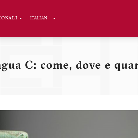
Toggle Dropdown
GIONALI
ITALIAN
ni
ngua C: come, dove e qua