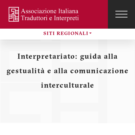
Salta
al
contenuto
TOG
NAVI
Menu
principale
SITI REGIONALI
profilo
Sezioni
utente
Interpretariato: guida alla
gestualità e alla comunicazione
interculturale