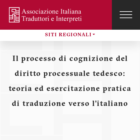
Salta
al
contenuto
TOG
NAVI
Menu
principale
SITI REGIONALI
profilo
Sezioni
utente
Il processo di cognizione del
diritto processuale tedesco:
teoria ed esercitazione pratica
di traduzione verso l’italiano