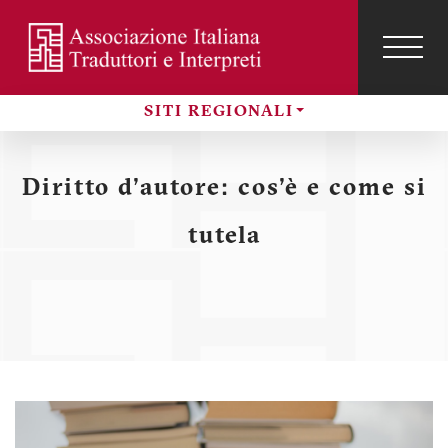
Salta
al
contenuto
TOG
NAVI
Menu
principale
SITI REGIONALI
profilo
Sezioni
utente
Diritto d'autore: cos'è e come si
tutela