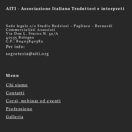
AITI - Associazione Italiana Traduttori e interpreti
Sede legale c/o Studio Budriesi - Pagliuca - Bernardi
Commercialisti Associati
Via Don L. Sturzo N. 52/A
40135 Bologna
C.F.: 80403840582
Per info:
segreteria@aiti.org
Menu
Chi siamo
Menù
Contatti
Corsi, webinar ed eventi
footer
Professione
Galleria