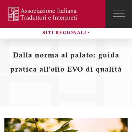
Salta
al
contenuto
TOG
NAVI
Menu
principale
SITI REGIONALI
profilo
Sezioni
utente
Dalla norma al palato: guida
pratica all'olio EVO di qualità