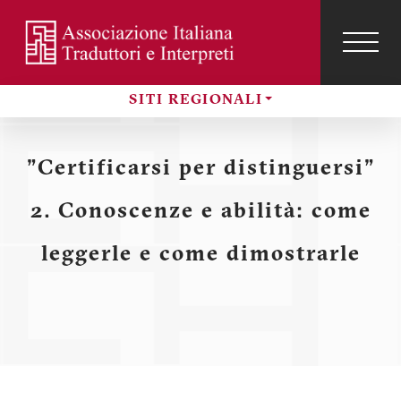
Salta
al
contenuto
TOG
NAVI
Menu
principale
SITI REGIONALI
profilo
Sezioni
utente
"Certificarsi per distinguersi"
2. Conoscenze e abilità: come
leggerle e come dimostrarle