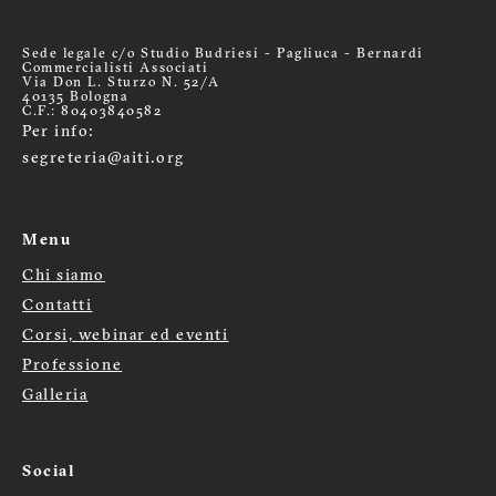
Sede legale c/o Studio Budriesi - Pagliuca - Bernardi
Commercialisti Associati
Via Don L. Sturzo N. 52/A
40135 Bologna
C.F.: 80403840582
Per info:
segreteria@aiti.org
Menu
Chi siamo
Menù
Contatti
Corsi, webinar ed eventi
footer
Professione
Galleria
Social