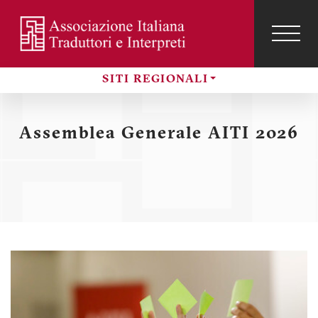
Salta
al
contenuto
TOG
NAVI
Menu
principale
SITI REGIONALI
profilo
Sezioni
utente
Assemblea Generale AITI 2026