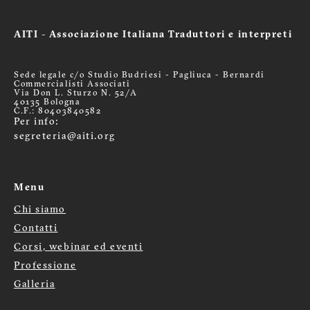
AITI - Associazione Italiana Traduttori e interpreti
Sede legale c/o Studio Budriesi - Pagliuca - Bernardi
Commercialisti Associati
Via Don L. Sturzo N. 52/A
40135 Bologna
C.F.: 80403840582
Per info:
segreteria@aiti.org
Menu
Chi siamo
Menù
Contatti
Corsi, webinar ed eventi
footer
Professione
Galleria