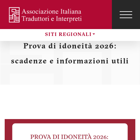
Salta
al
contenuto
TOG
NAVI
Menu
principale
SITI REGIONALI
profilo
Sezioni
Prova di idoneità 2026:
utente
scadenze e informazioni utili