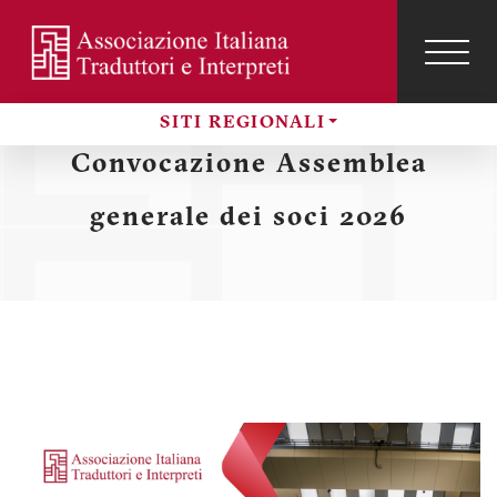
Salta
al
contenuto
TOG
NAVI
Menu
principale
SITI REGIONALI
profilo
Sezioni
Convocazione Assemblea
utente
generale dei soci 2026