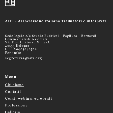
AITI - Associazione Italiana Traduttori e interpreti
Sede legale c/o Studio Budriesi - Pagliuca - Bernardi
Commercialisti Associati
Via Don L. Sturzo N. 52/A
40135 Bologna
C.F.: 80403840582
Per info:
segreteria@aiti.org
Menu
Chi siamo
Menù
Contatti
Corsi, webinar ed eventi
footer
Professione
Galleria