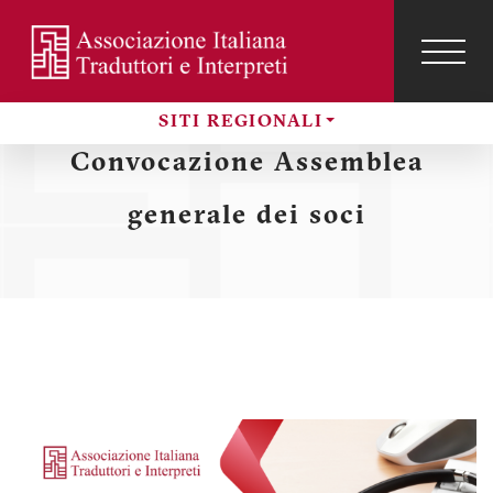
Salta
al
contenuto
TOG
NAVI
Menu
principale
SITI REGIONALI
profilo
Sezioni
Convocazione Assemblea
utente
generale dei soci