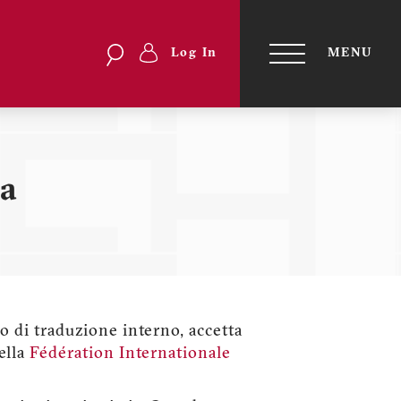
Search
Search
Log In
MENU
Menu
TOGGLE
NAVIGATI
profilo
utente
da
io di traduzione interno, accetta
ella
Fédération Internationale