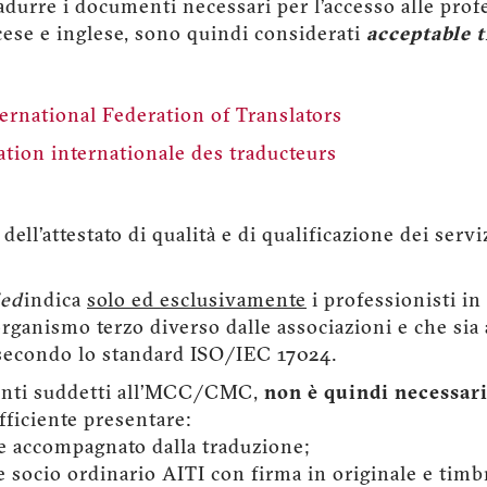
radurre i documenti necessari per l’accesso alle pro
ancese e inglese, sono quindi considerati
acceptable t
ernational Federation of Translators
tion internationale des traducteurs
ell’attestato di qualità e di qualificazione dei servi
ied
indica
solo ed esclusivamente
i professionisti i
 organismo terzo diverso dalle associazioni e che sia 
condo lo standard ISO/IEC 17024.
menti suddetti all’MCC/CMC,
non è quindi necessar
fficiente presentare:
le accompagnato dalla traduzione;
e socio ordinario AITI con firma in originale e timb