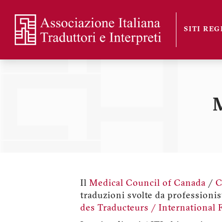
Salta
al
SITI RE
contenuto
Sezioni
principale
M
Il
Medical Council of Canada
/
C
traduzioni svolte da professioni
des Traducteurs / International 