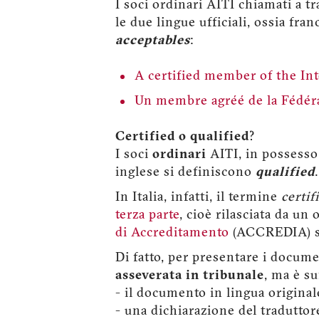
I soci ordinari AITI chiamati a t
le due lingue ufficiali, ossia fr
acceptables
:
A certified member of the Int
Un membre agréé de la Fédéra
Certified o qualified
?
I soci
ordinari
AITI, in possesso d
inglese si definiscono
qualified
.
In Italia, infatti, il termine
certif
terza parte
, cioè rilasciata da un
di Accreditamento
(ACCREDIA) se
Di fatto, per presentare i docu
asseverata in tribunale
, ma è su
- il documento in lingua origina
- una dichiarazione del traduttor