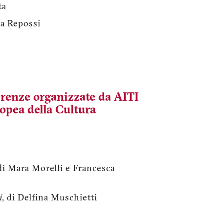
ta
ra Repossi
erenze organizzate da AITI
opea della Cultura
 di Mara Morelli e Francesca
i
, di Delfina Muschietti