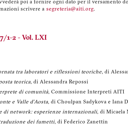
vvederà poi a fornire ogni dato per il versamento do
rmazioni scrivere a
segreteria@aiti.org
.
7/1-2 - Vol. LXI
ornata tra laboratori e riflessioni teoriche
, di Aless
posta teorica
, di Alessandra Repossi
terprete di comunità
, Commissione Interpreti AITI
nte e Valle d’Aosta
, di Choulpan Sadykova e Iana 
ne di network: esperienze internazionali
, di Micaela 
traduzione dei fumetti
, di Federico Zanettin