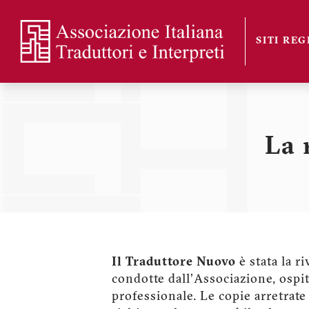
Salta
al
SITI RE
contenuto
Sezioni
principale
La 
Il Traduttore Nuovo
è stata la r
condotte dall'Associazione, ospit
professionale. Le copie arretrat