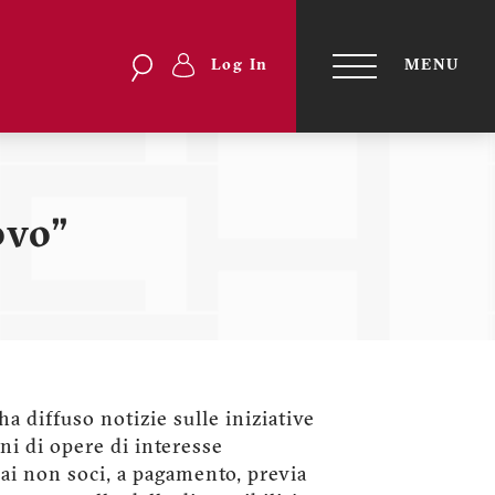
Search
Search
Log In
MENU
Menu
TOGGLE
NAVIGATI
profilo
utente
ovo"
a diffuso notizie sulle iniziative
ni di opere di interesse
ai non soci, a pagamento, previa