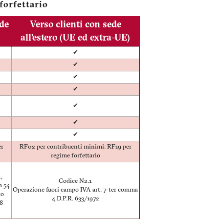
 forfettario
ede
Verso clienti con sede
all’estero (UE ed extra-UE)
✔
✔
✔
✔
✔
✔
✔
er
RF02 per contribuenti minimi; RF19 per
regime forfettario
,
Codice N2.1
a 54
Operazione fuori campo IVA art. 7-ter comma
to
4 D.P.R. 633/1972
18