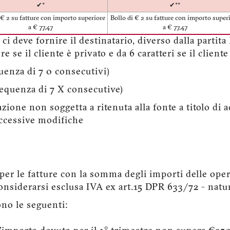
✔*
✔**
 € 2 su fatture con importo superiore
Bollo di € 2 su fatture con importo super
a € 77,47
a € 77,47
 ci deve fornire il destinatario, diverso dalla parti
 se il cliente è privato e da 6 caratteri se il cliente
enza di 7 0 consecutivi)
quenza di 7 X consecutive)
zione non soggetta a ritenuta alla fonte a titolo di ac
uccessive modifiche
 per le fatture con la somma degli importi delle oper
considerarsi esclusa IVA ex art.15 DPR 633/72 - nat
no le seguenti: