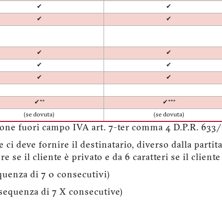
✔
✔
✔
✔
✔
✔
✔
✔
✔
✔
✔**
✔***
(se dovuta)
(se dovuta)
ione fuori campo IVA art. 7-ter comma 4 D.P.R. 633/
e ci deve fornire il destinatario, diverso dalla part
 se il cliente è privato e da 6 caratteri se il cliente
uenza di 7 0 consecutivi)
equenza di 7 X consecutive)