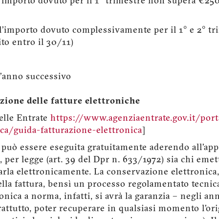
e l'importo dovuto per il 1° trimestre non supera €2
e l'importo dovuto complessivamente per il 1° e 2° t
o entro il 30/11)
l'anno successivo
zione delle fatture elettroniche
delle Entrate
https://www.agenziaentrate.gov.it/por
ca/guida-fatturazione-elettronica
]
uò essere eseguita gratuitamente aderendo all’appo
i, per legge (art. 39 del Dpr n. 633/1972) sia chi emet
arla elettronicamente. La conservazione elettronica,
lla fattura, bensì un processo regolamentato tecnic
nica a norma, infatti, si avrà la garanzia – negli ann
attutto, poter recuperare in qualsiasi momento l’orig