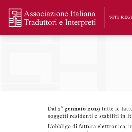
Salta
al
SITI RE
contenuto
Sezioni
principale
Dal
1° gennaio 2019
tutte le fatt
soggetti residenti o stabiliti in 
L’obbligo di fattura elettronica, 