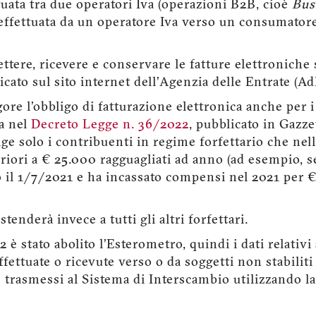
ttuata tra due operatori Iva (operazioni B2B, cioè
Bus
 effettuata da un operatore Iva verso un consumatore
ttere, ricevere e conservare le fatture elettroniche
cato sul sito internet dell’Agenzia delle Entrate (Ad
igore l'obbligo di fatturazione elettronica anche per 
ta nel
Decreto Legge n. 36/2022
, pubblicato in Gazzet
ge solo i contribuenti in regime forfettario che ne
iori a € 25.000 ragguagliati ad anno (ad esempio, se
io il 1/7/2021 e ha incassato compensi nel 2021 per 
tenderà invece a tutti gli altri forfettari.
22 è stato abolito l’Esterometro, quindi i dati relativ
ffettuate o ricevute verso o da soggetti non stabiliti 
trasmessi al Sistema di Interscambio utilizzando la 