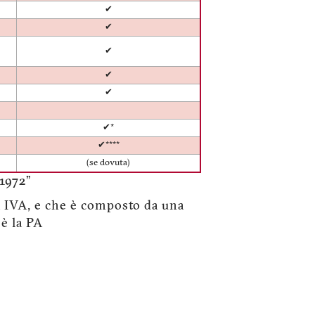
✔
✔
✔
✔
✔
✔*
✔****
(se dovuta)
1972”
ita IVA, e che è composto da una
 è la PA