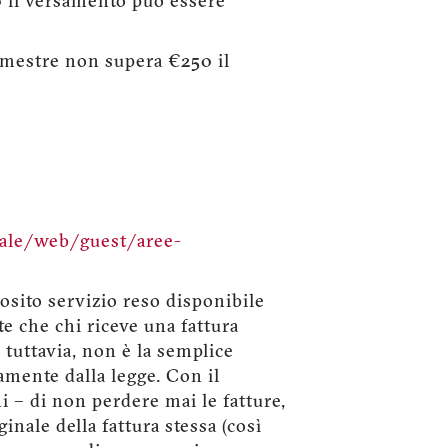
50 il versamento può essere
rimestre non supera €250 il
tale/web/guest/aree-
sito servizio reso disponibile
te che chi riceve una fattura
 tuttavia, non è la semplice
amente dalla legge. Con il
i – di non perdere mai le fatture,
inale della fattura stessa (così