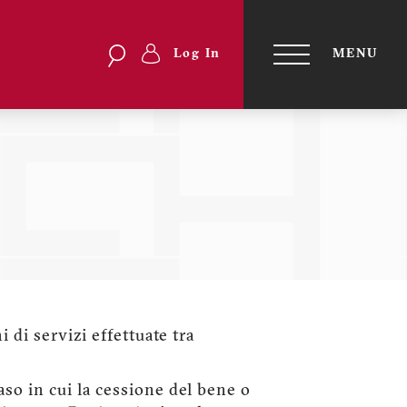
Search
Search
Log In
MENU
Menu
TOGGLE
NAVIGATI
profilo
utente
 di servizi effettuate tra
caso in cui la cessione del bene o