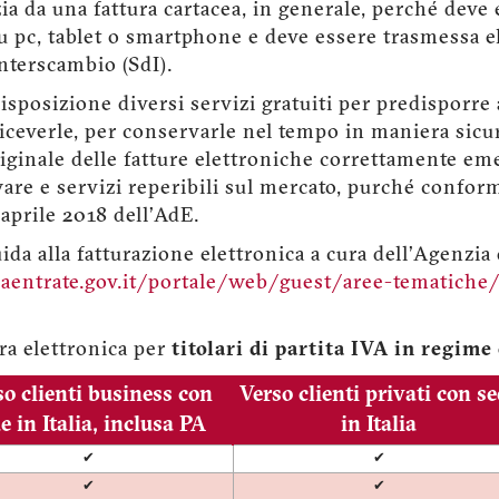
nzia da una fattura cartacea, in generale, perché dev
 pc, tablet o smartphone e deve essere trasmessa el
Interscambio (SdI).
isposizione diversi servizi gratuiti per predisporre
riceverle, per conservarle nel tempo in maniera sicu
riginale delle fatture elettroniche correttamente eme
are e servizi reperibili sul mercato, purché conform
aprile 2018 dell’AdE.
ida alla fatturazione elettronica a cura dell’Agenzia 
entrate.gov.it/portale/web/guest/aree-tematiche/f
ra elettronica per
titolari di partita IVA in regime
so clienti business con
Verso clienti privati con s
e in Italia, inclusa PA
in Italia
✔
✔
✔
✔