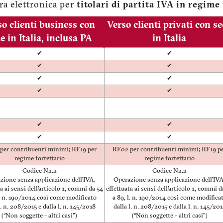
ra elettronica per
titolari di partita IVA in regime
so clienti business con
Verso clienti privati con s
e in Italia, inclusa PA
in Italia
✔
✔
✔
✔
✔
✔
✔
✔
✔
✔
✔
✔
per contribuenti minimi; RF19 per
RF02 per contribuenti minimi; RF19 p
regime forfettario
regime forfettario
Codice N2.2
Codice N2.2
zione senza applicazione dell’IVA,
Operazione senza applicazione dell’IVA
a ai sensi dell’articolo 1, commi da 54
effettuata ai sensi dell’articolo 1, commi d
l. n. 190/2014 così come modificato
a 89, l. n. 190/2014 così come modifica
l. n. 208/2015 e dalla l. n. 145/2018
dalla l. n. 208/2015 e dalla l. n. 145/20
(“Non soggette - altri casi”)
(“Non soggette - altri casi”)