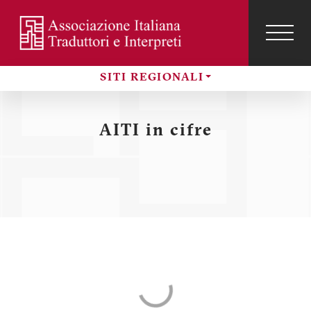
Salta
al
contenuto
TOG
NAVI
Menu
principale
profilo
SITI REGIONALI
utente
Sezioni
AITI in cifre