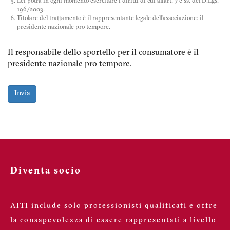
Lei potrà in ogni momento esercitare i diritti di cui all'art. 7 e ss. del D.Lgs.
196/2003.
Titolare del trattamento è il rappresentante legale dell'associazione: il
presidente nazionale pro tempore.
Il responsabile dello sportello per il consumatore è il
presidente nazionale pro tempore.
Invia
Diventa socio
AITI include solo professionisti qualificati e offre
la consapevolezza di essere rappresentati a livello