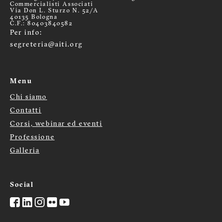
Commercialisti Associati
Via Don L. Sturzo N. 52/A
40135 Bologna
C.F.: 80403840582
Per info:
segreteria@aiti.org
Menu
Chi siamo
Menù
Contatti
footer
Corsi, webinar ed eventi
Professione
Galleria
Social