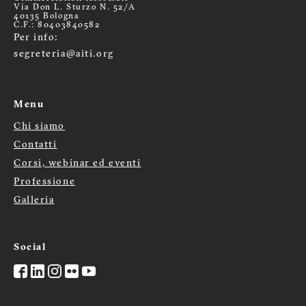
Via Don L. Sturzo N. 52/A
40135 Bologna
C.F.: 80403840582
Per info:
segreteria@aiti.org
Menu
Chi siamo
Menù
Contatti
Corsi, webinar ed eventi
footer
Professione
Galleria
Social