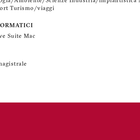
ogia/Ambiente/Scienze Industria/impiantistica 
port Turismo/viaggi
FORMATICI
ve Suite Mac
magistrale