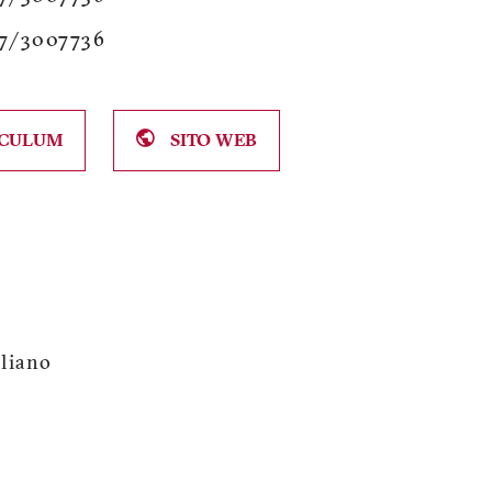
7/3007736
CULUM
SITO WEB
aliano