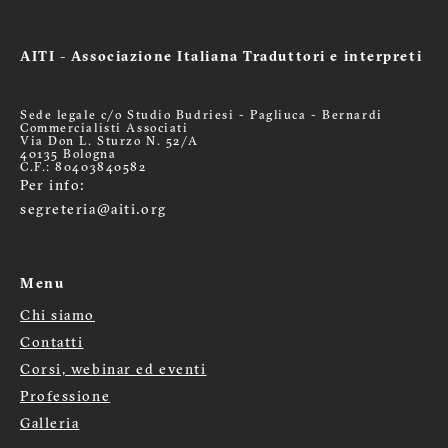
AITI - Associazione Italiana Traduttori e interpreti
Sede legale c/o Studio Budriesi - Pagliuca - Bernardi
Commercialisti Associati
Via Don L. Sturzo N. 52/A
40135 Bologna
C.F.: 80403840582
Per info:
segreteria@aiti.org
Menu
Chi siamo
Menù
Contatti
Corsi, webinar ed eventi
footer
Professione
Galleria