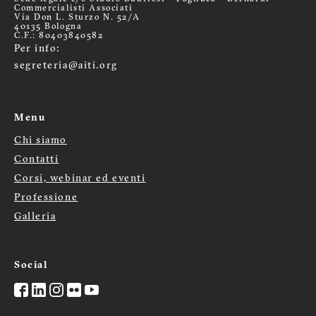
Commercialisti Associati
Via Don L. Sturzo N. 52/A
40135 Bologna
C.F.: 80403840582
Per info:
segreteria@aiti.org
Menu
Chi siamo
Menù
Contatti
Corsi, webinar ed eventi
footer
Professione
Galleria
Social