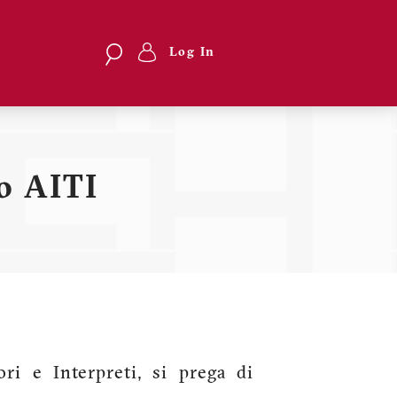
Search
Search
Log In
Menu
profilo
utente
to AITI
ori e Interpreti, si prega di