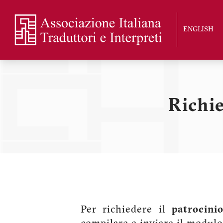
Skip
to
ENGLISH
main
content
Richie
Per richiedere il
patrocini