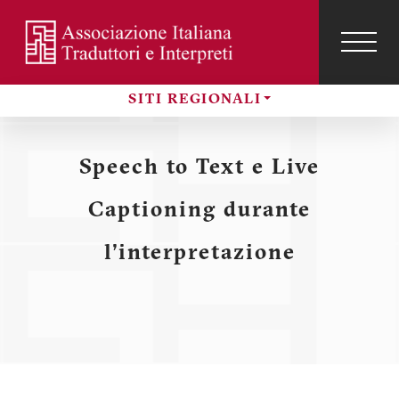
Salta
al
contenuto
TOG
NAVI
Menu
principale
SITI REGIONALI
profilo
Sezioni
utente
Speech to Text e Live
Captioning durante
l'interpretazione